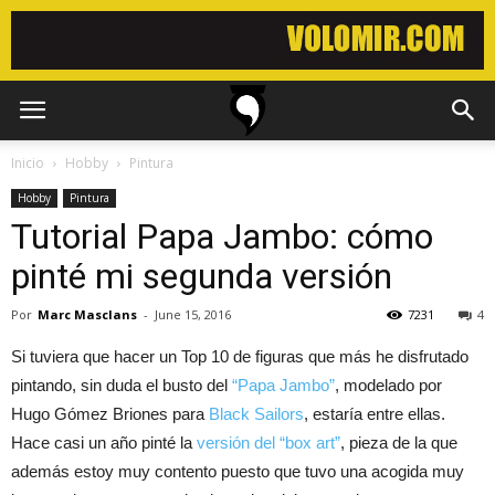
Inicio
Hobby
Pintura
Hobby
Pintura
Tutorial Papa Jambo: cómo
pinté mi segunda versión
Por
Marc Masclans
-
June 15, 2016
7231
4
Si tuviera que hacer un Top 10 de figuras que más he disfrutado
pintando, sin duda el busto del
“Papa Jambo”
, modelado por
Hugo Gómez Briones para
Black Sailors
, estaría entre ellas.
Hace casi un año pinté la
versión del “box art”
, pieza de la que
además estoy muy contento puesto que tuvo una acogida muy