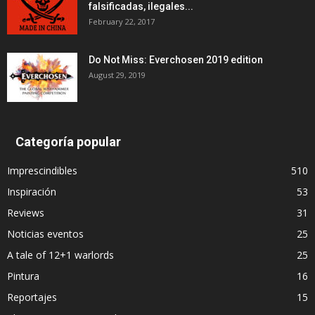
falsificadas, ilegales...
February 22, 2017
Do Not Miss: Everchosen 2019 edition
August 29, 2019
Categoría popular
Imprescindibles
510
Inspiración
53
Reviews
31
Noticias eventos
25
A tale of 12+1 warlords
25
Pintura
16
Reportajes
15