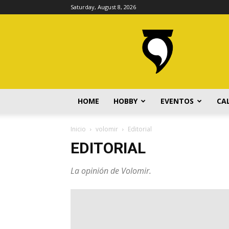
Saturday, August 8, 2026
volomir.com
HOME
HOBBY
EVENTOS
CA
Inicio
volomir
Editorial
EDITORIAL
La opinión de Volomir.