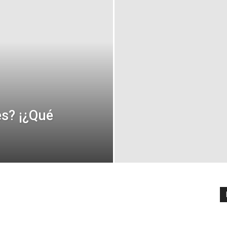
s? ¡¿Qué