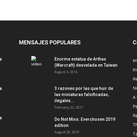
MENSAJES POPULARES
C
a
Enorme estatua de Arthas
Im
(Warcraft) desvelada en Taiwan
In
August 5, 2016
R
No
a
3 razones por las que huir de
las miniaturas falsificadas,
A 
ilegales...
Pi
February 22, 2017
R
a
Do Not Miss: Everchosen 2019
T
edition
August 29, 2019
T