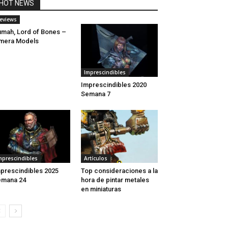
HOT NEWS
eviews
mah, Lord of Bones –
mera Models
Imprescindibles
Imprescindibles 2020
Semana 7
mprescindibles
Artículos
prescindibles 2025
Top consideraciones a la
emana 24
hora de pintar metales
en miniaturas