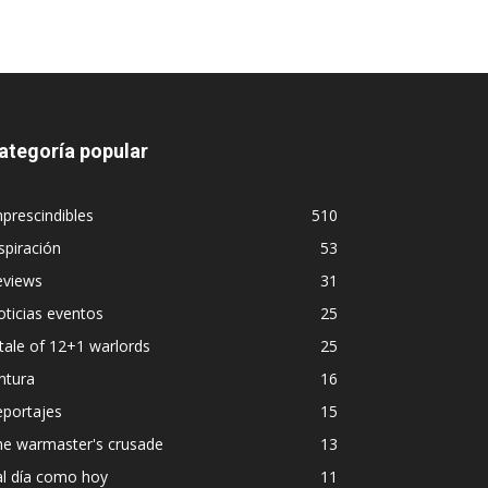
ategoría popular
prescindibles
510
spiración
53
eviews
31
ticias eventos
25
tale of 12+1 warlords
25
ntura
16
eportajes
15
he warmaster's crusade
13
al día como hoy
11