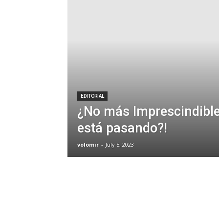
EDITORIAL
¿No más Imprescindible
está pasando?!
volomir
-
July 5, 2023