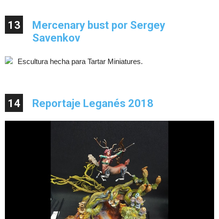
13
Mercenary bust por Sergey
Savenkov
Escultura hecha para Tartar Miniatures.
14
Reportaje Leganés 2018