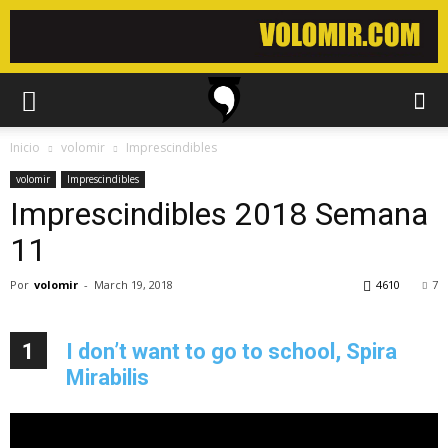
Inicio
volomir
Imprescindibles
volomir
Imprescindibles
Imprescindibles 2018 Semana
11
Por
volomir
-
March 19, 2018
4610
7
1
I don’t want to go to school, Spira
Mirabilis