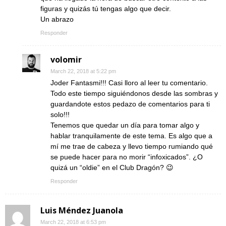
figuras y quizás tú tengas algo que decir.
Un abrazo
Responder
volomir
March 22, 2018 at 5:22 pm
Joder Fantasmi!!! Casi lloro al leer tu comentario.
Todo este tiempo siguiéndonos desde las sombras y
guardandote estos pedazo de comentarios para ti
solo!!!
Tenemos que quedar un día para tomar algo y
hablar tranquilamente de este tema. Es algo que a
mí me trae de cabeza y llevo tiempo rumiando qué
se puede hacer para no morir “infoxicados”. ¿O
quizá un “oldie” en el Club Dragón? 😉
Responder
Luis Méndez Juanola
March 22, 2018 at 6:53 pm