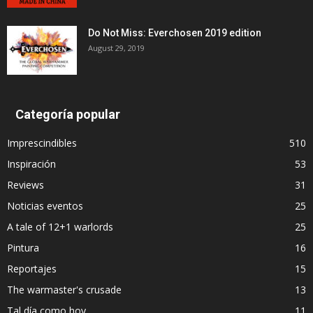
Do Not Miss: Everchosen 2019 edition
August 29, 2019
Categoría popular
Imprescindibles
510
Inspiración
53
Reviews
31
Noticias eventos
25
A tale of 12+1 warlords
25
Pintura
16
Reportajes
15
The warmaster's crusade
13
Tal día como hoy
11