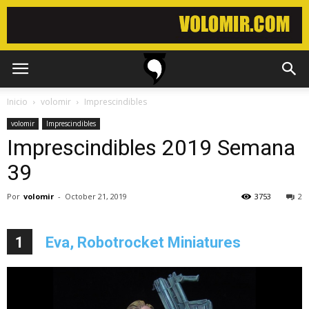
Inicio
volomir
Imprescindibles
volomir
Imprescindibles
Imprescindibles 2019 Semana
39
Por
volomir
-
October 21, 2019
3753
2
1
Eva, Robotrocket Miniatures