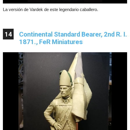
La versión de Vardek de este legendario caballero.
14
Continental Standard Bearer, 2nd R. I.
1871., FeR Miniatures