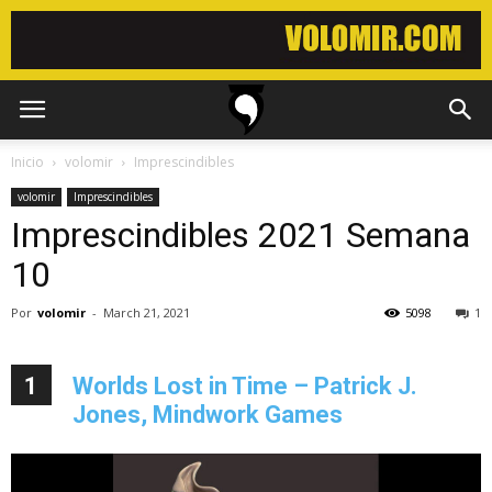
Inicio
volomir
Imprescindibles
volomir
Imprescindibles
Imprescindibles 2021 Semana
10
Por
volomir
-
March 21, 2021
5098
1
1
Worlds Lost in Time – Patrick J.
Jones, Mindwork Games