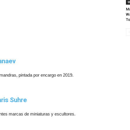
M
Má
Wa
T
Kanaev
lamandras, pintada por encargo en 2019.
ris Suhre
ntes marcas de miniaturas y escultores.