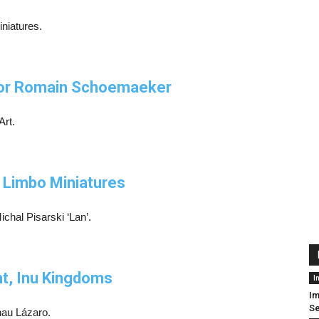
iniatures.
por Romain Schoemaeker
Art.
 Limbo Miniatures
chal Pisarski ‘Lan’.
ht, Inu Kingdoms
I
Im
S
nau Lázaro.