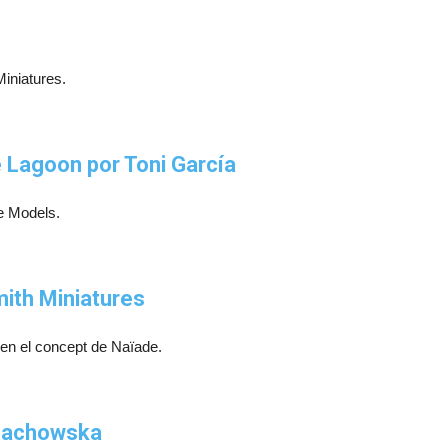
iniatures.
e Lagoon por Toni García
re Models.
mith Miniatures
n el concept de Naïade.
 Machowska