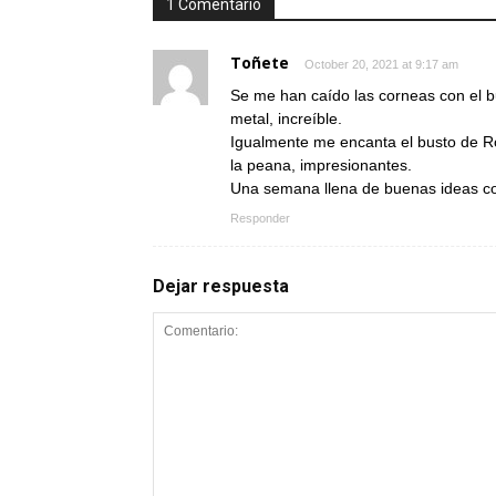
1 Comentario
Toñete
October 20, 2021 at 9:17 am
Se me han caído las corneas con el bu
metal, increíble.
Igualmente me encanta el busto de Ro
la peana, impresionantes.
Una semana llena de buenas ideas com
Responder
Dejar respuesta