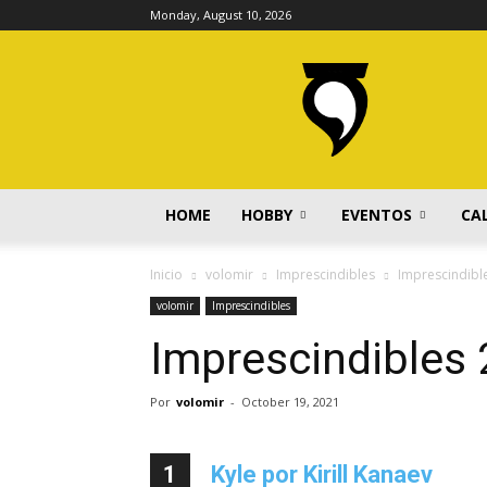
Monday, August 10, 2026
volomir.com
HOME
HOBBY
EVENTOS
CA
Inicio
volomir
Imprescindibles
Imprescindibl
volomir
Imprescindibles
Imprescindibles
Por
volomir
-
October 19, 2021
1
Kyle por Kirill Kanaev