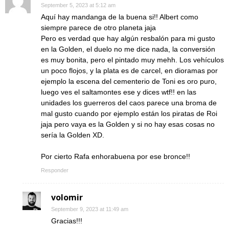
September 5, 2023 at 5:12 am
Aquí hay mandanga de la buena si!! Albert como
siempre parece de otro planeta jaja
Pero es verdad que hay algún resbalón para mi gusto
en la Golden, el duelo no me dice nada, la conversión
es muy bonita, pero el pintado muy mehh. Los vehículos
un poco flojos, y la plata es de carcel, en dioramas por
ejemplo la escena del cementerio de Toni es oro puro,
luego ves el saltamontes ese y dices wtf!! en las
unidades los guerreros del caos parece una broma de
mal gusto cuando por ejemplo están los piratas de Roi
jaja pero vaya es la Golden y si no hay esas cosas no
sería la Golden XD.
Por cierto Rafa enhorabuena por ese bronce!!
Responder
volomir
September 9, 2023 at 11:49 am
Gracias!!!