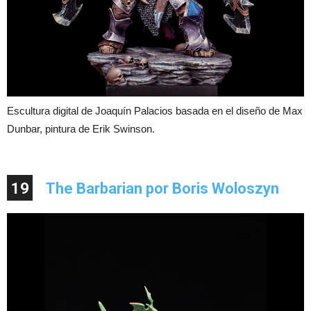
Escultura digital de Joaquín Palacios basada en el diseño de Max
Dunbar, pintura de Erik Swinson.
19
The Barbarian por Boris Woloszyn