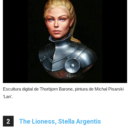
Escultura digital de Thorbjorn Barone, pintura de Michal Pisarski
‘Lan’.
2
The Lioness, Stella Argentis