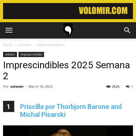
Inicio
volomir
Imprescindibles
volomir
Imprescindibles
Imprescindibles 2025 Semana
2
Por
volomir
-
March 18, 2025
2926
1
1
Priscilla por Thorbjorn Barone and
Michal Pisarski