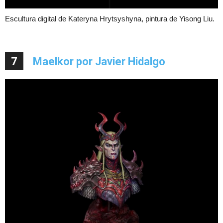
Escultura digital de Kateryna Hrytsyshyna, pintura de Yisong Liu.
7
Maelkor por Javier Hidalgo