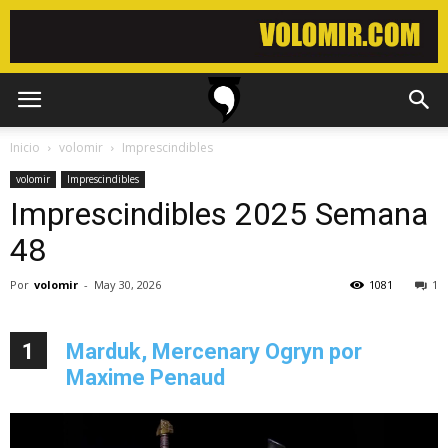
Inicio
volomir
Imprescindibles
volomir
Imprescindibles
Imprescindibles 2025 Semana
48
Por
volomir
-
May 30, 2026
1081
1
1
Marduk, Mercenary Ogryn por
Maxime Penaud