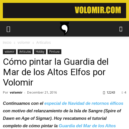
Inicio
volomir
Artículos
volomir
Artículos
Hobby
Pintura
Cómo pintar la Guardia del
Mar de los Altos Elfos por
Volomir
Por
volomir
-
December 21, 2016
12243
4
Continuamos con el
especial de Navidad de retornos élficos
con motivo del relanzamiento de la Isla de Sangre (Spire of
Dawn en Age of Sigmar). Hoy rescatamos el tutorial
completo de cómo pintar la
Guardia del Mar de los Altos