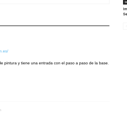
I
Im
S
m.es/
e pintura y tiene una entrada con el paso a paso de la base.
m
!