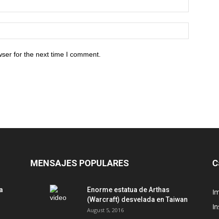
ser for the next time I comment.
MENSAJES POPULARES
C
a
Enorme estatua de Arthas
Im
(Warcraft) desvelada en Taiwan
In
August 5, 2016