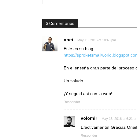
3 Comentarios
onei
May 15, 2016 at 10:48 pm
Este es su blog:
https://sproketsmallworld.blogspot.co
En el enseña gran parte del proceso d
Un saludo…
¡Y seguid así con la web!
Responder
volomir
May 16, 2016 at 6:21 p
Efectivamente! Gracias Onei
Responder