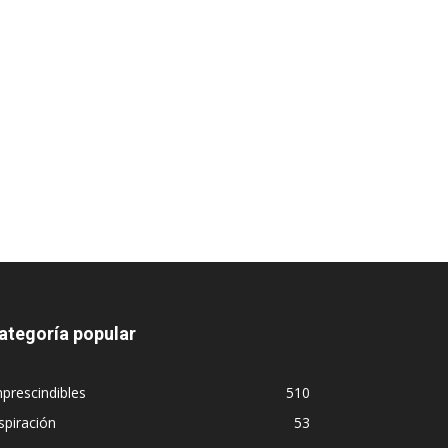
ategoría popular
prescindibles
510
spiración
53