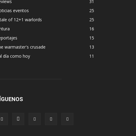
eviews
31
ticias eventos
25
tale of 12+1 warlords
25
ntura
16
eportajes
15
he warmaster's crusade
13
al día como hoy
11
ÍGUENOS