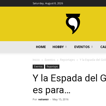
Saturday, August 8, 2026
volomir.com
HOME
HOBBY
EVENTOS
CA
Inicio
Eventos
Reportajes
Y la Espada del G
Eventos
Reportajes
Y la Espada del
es para…
Por
volomir
-
May 15, 2016