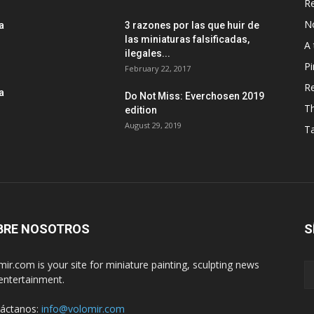
R
No
a
3 razones por las que huir de
las miniaturas falsificadas,
A 
ilegales...
Pi
February 22, 2017
R
a
Do Not Miss: Everchosen 2019
T
edition
August 29, 2019
T
BRE NOSOTROS
S
mir.com is your site for miniature painting, sculpting news
entertainment.
áctanos:
info@volomir.com