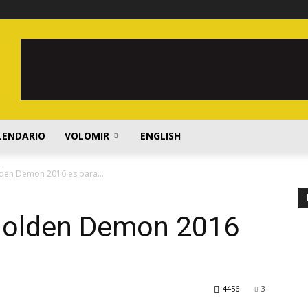
LENDARIO
VOLOMIR
ENGLISH
olden Demon 2016 es para…
 Golden Demon 2016
4456
3