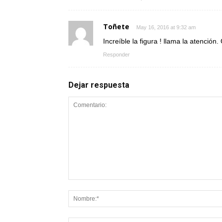
Toñete
May 16, 2016 at 9:32 am
Increíble la figura ! llama la atenció
Responder
Dejar respuesta