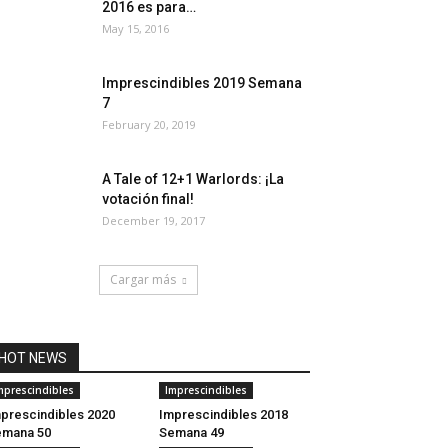
2016 es para…
May 15, 2016
Imprescindibles 2019 Semana
7
February 20, 2019
A Tale of 12+1 Warlords: ¡La
votación final!
December 19, 2017
Cargar más
HOT NEWS
mprescindibles
Imprescindibles
prescindibles 2020
Imprescindibles 2018
emana 50
Semana 49