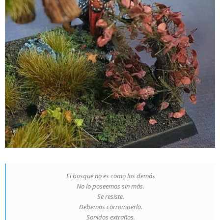
El bosque no es como los demás
No lo poseemos sin más.
Se resiste.
Debemos corromperlo.
Sonidos extraños.