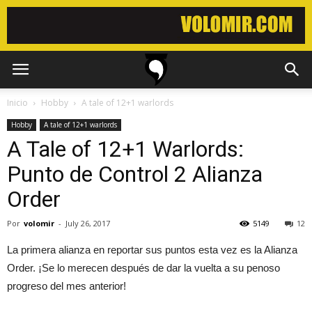
Inicio
Hobby
A tale of 12+1 warlords
Hobby
A tale of 12+1 warlords
A Tale of 12+1 Warlords:
Punto de Control 2 Alianza
Order
Por
volomir
-
July 26, 2017
5149
12
La primera alianza en reportar sus puntos esta vez es la Alianza
Order. ¡Se lo merecen después de dar la vuelta a su penoso
progreso del mes anterior!