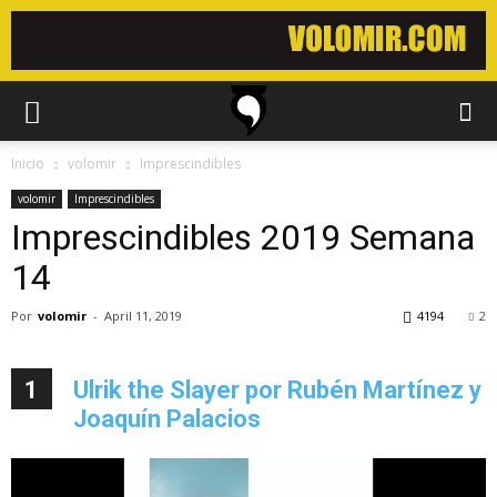
Inicio
volomir
Imprescindibles
volomir
Imprescindibles
Imprescindibles 2019 Semana
14
Por
volomir
-
April 11, 2019
4194
2
1
Ulrik the Slayer por Rubén Martínez y
Joaquín Palacios