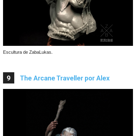
Escultura de ZabaLukas.
9
The Arcane Traveller por Alex